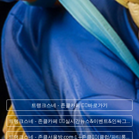
트랭크스네 - 존클카페 ❤️‍🔥바로가기
트랭크스네 - 존클카페 ❤️‍🔥실시간 뉴스&이벤트&인싸그룹&DJ그룹
트랭크스네 - 존클서울방.comミ┼존클❤️‍🔥(클럽/파티룸/가라오케) - 단톡방